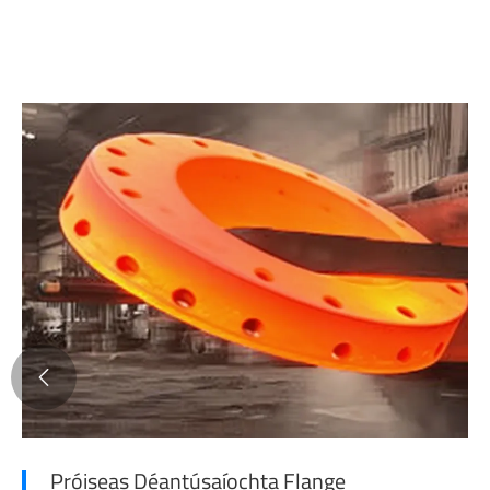

Próiseas Déantúsaíochta Flange