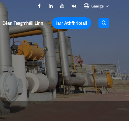
Gaeilge
Déan Teagmháil Linn
Iarr Athfhriotail