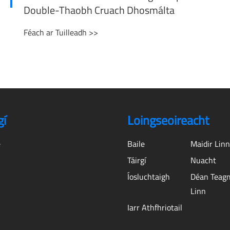
Double-Thaobh Cruach Dhosmálta
Féach ar Tuilleadh >>
gí
Loingseoireacht
e
Baile
Maidir Lin
Táirgí
Nuacht
Íosluchtaigh
Déan Teag
Linn
Iarr Athfhriotail