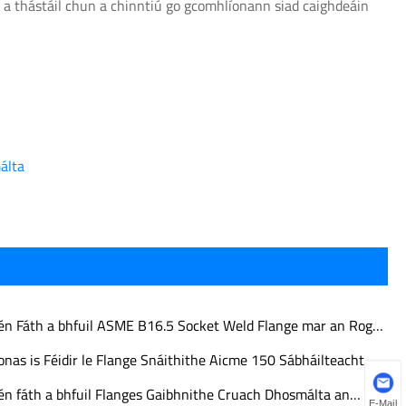
s a thástáil chun a chinntiú go gcomhlíonann siad caighdeáin
álta
én Fáth a bhfuil ASME B16.5 Socket Weld Flange mar an Rogha
Fearr do Chórais Píobáin Ardbhrú
onas is Féidir le Flange Snáithithe Aicme 150 Sábháilteacht
líne agus Éifeachtúlacht Nasctha a Fheabhsú
én fáth a bhfuil Flanges Gaibhnithe Cruach Dhosmálta an
E-Mail