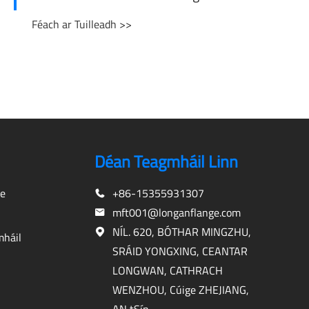
Féach ar Tuilleadh >>
Déan Teagmháil Linn
ne
+86-15355931307
mft001@longanflange.com
NÍL. 620, BÓTHAR MINGZHU,
mháil
SRÁID YONGXING, CEANTAR
LONGWAN, CATHRACH
WENZHOU, Cúige ZHEJIANG,
AN tSín.