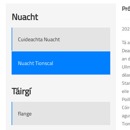
Pró
Nuacht
202
Cuideachta Nuacht
Tá 
Dear
an d
Nuacht Tionscal
Ull
déan
Stam
Táirgí
eile
Poil
Cóir
flange
agu
Tion