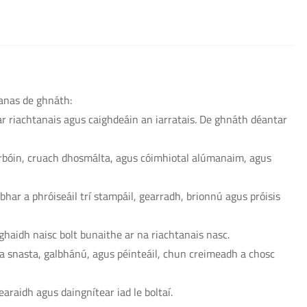
anas de ghnáth:
r riachtanais agus caighdeáin an iarratais. De ghnáth déantar
rbóin, cruach dhosmálta, agus cóimhiotal alúmanaim, agus
bhar a phróiseáil trí stampáil, gearradh, brionnú agus próisis
aghaidh naisc bolt bunaithe ar na riachtanais nasc.
la snasta, galbhánú, agus péinteáil, chun creimeadh a chosc
araidh agus daingnítear iad le boltaí.