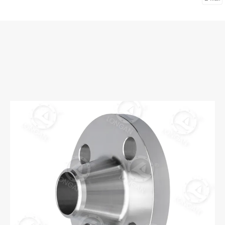
ha is Fearr le haghaidh Córais Píobáin Ardfheidhmíochta