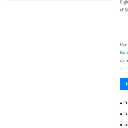
Cigi
chái
Roi
Bun
Ar a
-
Co
Thi
Co
Iont
Cé