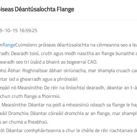
iseas Déantúsaíochta Flange
5-10-15 16:59:25
an
flange
Cuimsíonn próiseas déantúsaíochta na céimeanna seo a le
adh: Dearadh toisí, cruth agus modh nasctha an flange bunaithe a
earadh seo trí úsáid a bhaint as bogearraí CAD.
mhú Ábhar: Roghnaítear ábhair oiriúnacha, mar shampla cruach ca
tar iad a ghearradh agus a phróiseáil.
páil nó Meaisínithe: De réir na líníochtaí dearaidh, déantar an t-á
 chun cruth flange a fhoirmiú.
l Meaisínithe: Déantar na poill a mheaisíniú isteach sa flange le h
eáil Dromchla: Déantar cóireáil dromchla ar an flange, mar shamp
s an chuma a fheabhsú.
ól: Déantar comhpháirteanna a chur le chéile de réir riachtanais de