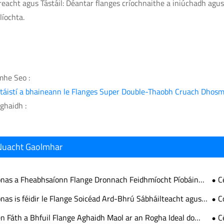
reacht agus Tástáil: Déantar flanges críochnaithe a iniúchadh agu
líochta.
mhe Seo :
táistí a bhaineann le Flanges Super Double-Thaobh Cruach Dhosm
ghaidh :
Nuacht Gaolmhar
nas a Fheabhsaíonn Flange Dronnach Feidhmíocht Píobáin
C
onsclaíoch agus Iontaofacht Nasctha
is 
nas is féidir le Flange Soicéad Ard-Bhrú Sábháilteacht agus
C
aofacht Córais Píobáin Thionscail a Fheabhsú
Píb
n Fáth a Bhfuil Flange Aghaidh Maol ar an Rogha Ideal do
C