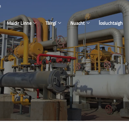
m
Maidir Linne
Táirgí
Nuacht
Íosluchtaigh