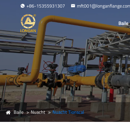
+86-15355931307
mft001@longanflange.co
Baile
Baile
Nuacht
Nuacht Tionscal