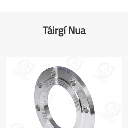
c Píopaí Tionscail Iontaofa
Rog
Táirgí Nua